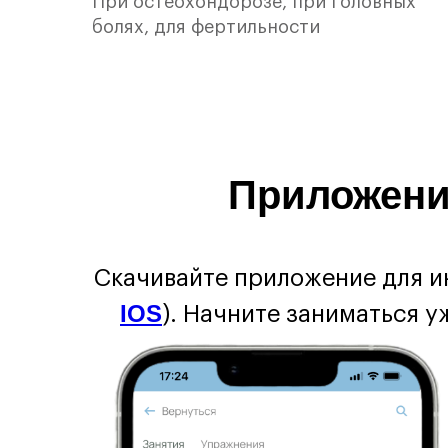
При остеохондорозе, при головных
болях, для фертильности
Приложени
Скачивайте приложение для ин
IOS
). Начните заниматься 