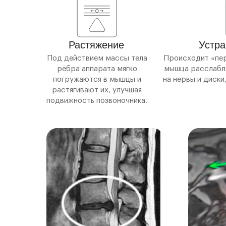
Растяжение
Устра
Под действием массы тела
Происходит «пер
рёбра аппарата мягко
мышца расслабля
погружаются в мышцы и
на нервы и диск
растягивают их, улучшая
подвижность позвоночника.