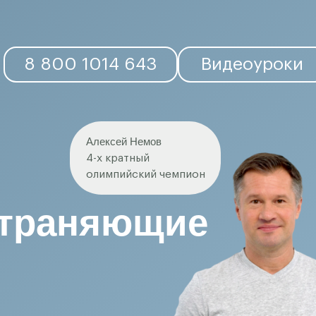
 800 1014 643
Видеоуроки
Пере
й Немов
тный
йский чемпион
ющие
Юрий Корюкалов
нейрофизиолог, созда
курс