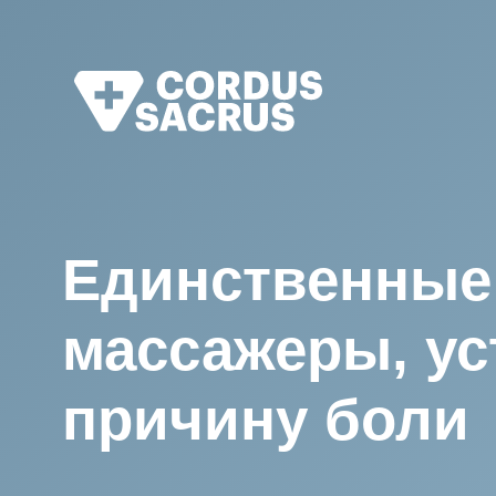
8
Алексе
4-х кра
Единственные
олимпи
массажеры, устраня
причину боли
Ответьте на 5 вопросов и мы подберем
лучшую для вас модель
или
Подобрать аппарат
Получить лечебный 