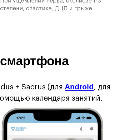
При ущемлении нерва, сколиозе 1-3
степени, спастике, ДЦП и грыже
 смартфона
Android
dus + Sacrus (для
, для
 помощью календаря занятий.