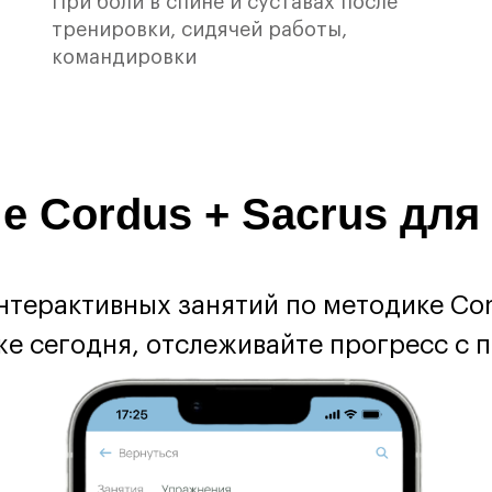
При боли в спине и суставах после
тренировки, сидячей работы,
командировки
е Cordus + Sacrus для
терактивных занятий по методике Cor
уже сегодня, отслеживайте прогресс с