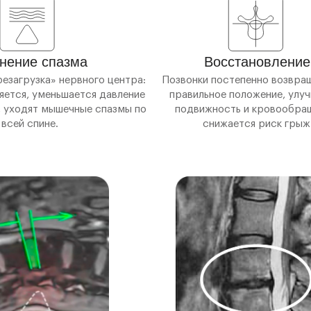
нение спазма
Восстановление
езагрузка» нервного центра:
Позвонки постепенно возвра
ется, уменьшается давление
правильное положение, улу
и, уходят мышечные спазмы по
подвижность и кровообра
всей спине.
снижается риск грыж