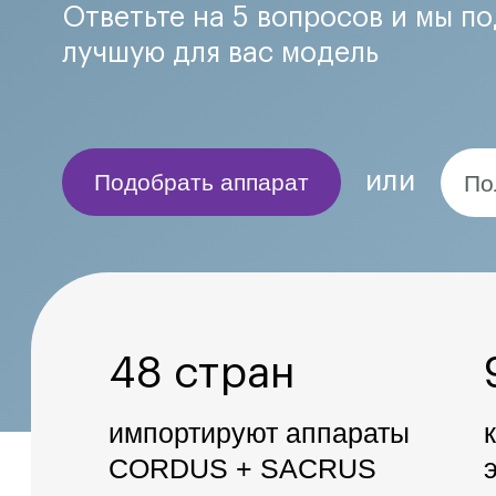
%
48 стран
97
импортируют аппараты
клиническая
CORDUS + SACRUS
эффективность
30 дней
+187 тыс.
гарантия результата либо
довольных сем
вернем деньги*