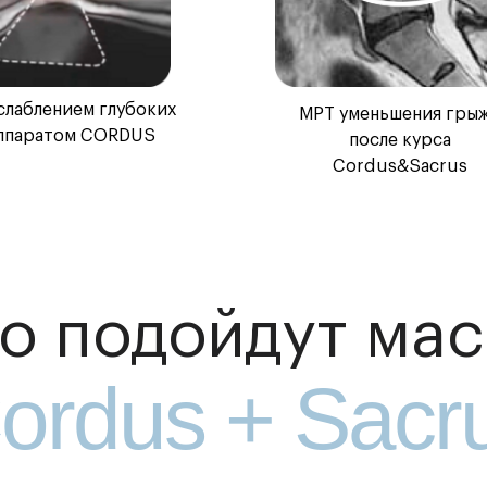
слаблением глубоких
МРТ уменьшения гры
ппаратом CORDUS
после курса
Cordus&Sacrus
го подойдут ма
ordus + Sacr