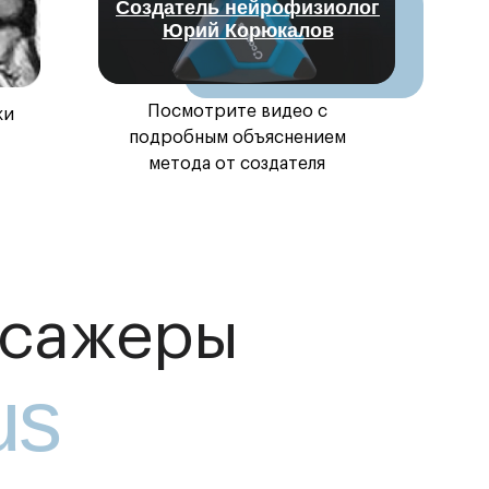
Создатель нейрофизиолог
Юрий Корюкалов
Посмотрите видео с
жи
подробным объяснением
метода от создателя
ссажеры
us