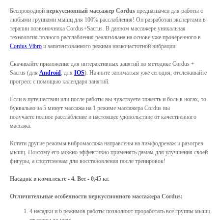
Беспроводной
перкуссионный массажер Cordus
предназначен
для работы с
любыми группами мышц для 100% расслабления! Он разработан экспертами в
терапии позвоночника Cordus+Sacrus. В данном массажере уникальная
технология полного расслабления реализована на основе уже проверенного в
Cordus Vibro
и запатентованного режима низкочастотной вибрации.
Скачивайте приложение для интерактивных занятий по методике Cordus +
Sacrus (для
Android
, для
IOS
). Начните заниматься уже сегодня, отслеживайте
прогресс с помощью календаря занятий.
Если в путешествии или после работы вы чувствуете тяжесть и боль в ногах, то
буквально за 5 минут массажа на 1 режиме массажера Cordus вы
получаете полное расслабление и настоящее удовольствие от качественного
массажа.
Кстати другие режимы вибромассажа направлены на лимфодренаж и разогрев
мышц. Поэтому его можно эффективно применять дамам для улучшения своей
фигуры, а спортсменам для восстановления после тренировок!
Насадок в комплекте - 4. Вес - 0,45 кг.
Отличительные особенности перкуссионного массажера Cordus:
4 насадки и 6 режимов работы позволяют проработать все группы мышц