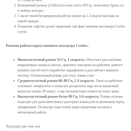
от стопы до шеи;
Компактный размер (13х8х5см) и вес всего 450 гр. позволяют брать его
в любую поездку;
5 часов тихой беспрерывной работы хватит на 2-3 недели массажа на
одной зарядке.
Покрытие софттач делает приятным сам факт наличия массажера Cordus
в руке.
Каталог
О компании
Режимы работы перкуссионного массажера Cordus:
Команда
Методика и статьи
Контакты
Партнеры
Низкочастотный режим 16 Гц, 1 скорость.
Облегчает расслабление
напряженных мышц и связок, приятное сенсорное воздействие данного
Видеоинструкции
режима способствует выработке эндорфинов и расслабляет нервную
систему. Оптимальный режим для стоп, спины и ног.
Среднечастотный режим 60–80 Гц, 2-4 скорость.
Такое воздействие
усиливает лимфоотток и помогает расщеплять жир после мышечной
нагрузки свыше 30 минут, а еще положительно влияет на тонус кожи.
Возврат и доставка
Высокочастотный режим более 80 Гц, 5-6 скорость.
Режим отлично
подходит для дополнительного разогрева мышц (после разминки) перед
Публичная оферта
тренировкой. Он быстро подготовит ваши мышечные волокна к
интенсивной работе.
Подходит для этих зон: