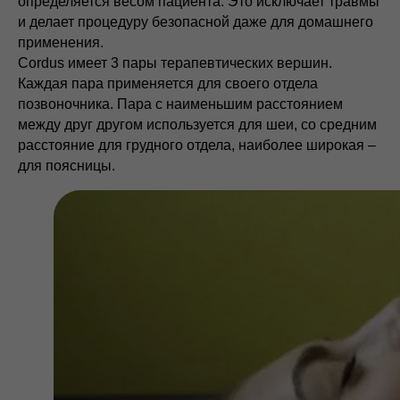
определяется весом пациента. Это исключает травмы
Публичная оферта
и делает процедуру безопасной даже для домашнего
применения.
Cordus имеет 3 пары терапевтических вершин.
Каждая пара применяется для своего отдела
позвоночника. Пара с наименьшим расстоянием
Торговые марки Cordus, Sacrus,
между друг другом используется для шеи, со средним
Cordus+Sacrus принадлежат
расстояние для грудного отдела, наиболее широкая –
ООО НЕЙРОТЕХНОЛОДЖИ © 2026
для поясницы.
Сайт использует файлы cookies и
сервисы сбора технических данных его
посетителей. Продолжая использовать
сервис, вы соглашаетесь с условиями
обработки персональных данных.