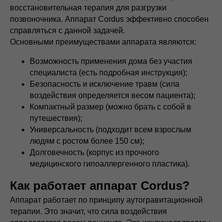
восстановительная терапия для разгрузки
позвоночника. Аппарат Cordus эффективно способен
справляться с данной задачей.
Основными преимуществами аппарата являются:
Возможность применения дома без участия
специалиста (есть подробная инструкция);
Безопасность и исключение травм (сила
Каталог
Правила использования
воздействия определяется весом пациента);
Компактный размер (можно брать с собой в
Методика и статьи
Команда
путешествия);
Corden
Партнеры
Универсальность (подходит всем взрослым
Видеоинструкции
О компании
людям с ростом более 150 см);
Долговечность (корпус из прочного
медицинского гипоаллергенного пластика).
Как работает аппарат Cordus?
Контакты
Аппарат работает по принципу аутогравитационной
Возврат и доставка
терапии. Это значит, что сила воздействия