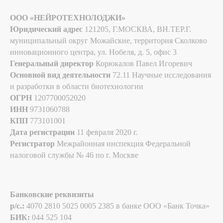
ООО «НЕЙРОТЕХНОЛОДЖИ»
Юридический адрес
121205, Г.МОСКВА, ВН.ТЕР.Г.
муниципальный округ Можайские, территория Сколково
инновационного центра, ул. Нобеля, д. 5, офис 3
Генеральный директор
Корюкалов Павел Игоревич
Основной вид деятельности
72.11 Научные исследования
и разработки в области биотехнологии
ОГРН
1207700052020
ИНН
9731060788
КПП
773101001
Дата регистрации
11 февраля 2020 г.
Регистратор
Межрайонная инспекция Федеральной
налоговой службы № 46 по г. Москве
Банковские реквизиты
p/c.:
4070 2810 5025 0005 2385 в банке ООО «Банк Точка»
БИК:
044 525 104