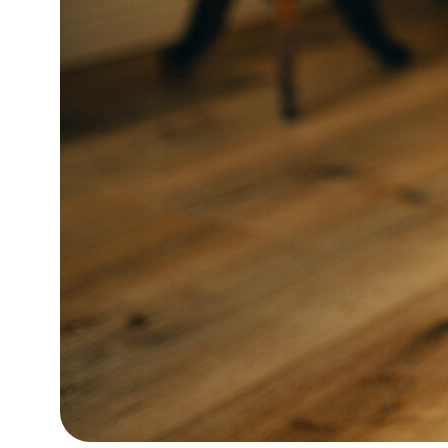
Возврат и доставка
Публичная оферта
Торговые марки Cordus, Sacrus,
Cordus+Sacrus принадлежат
ООО НЕЙРОТЕХНОЛОДЖИ © 2026
Сайт использует файлы cookies и
сервисы сбора технических данных его
посетителей. Продолжая использовать
сервис, вы соглашаетесь с условиями
обработки персональных данных.