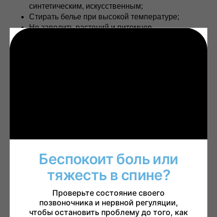
синтетическим, искусственным;
Стирать белье при высокой температуре;
Не заводить растений и питомцев.
Астма – одно из тех заболеваний, которое,
появившись у человека, будет сопровождать его весь
его путь. Однако, благодаря лекарственным
препаратам, профилактике и контролю своего
состояния, астматик может прожить долгую и
счастливую жизнь.
2022-12-06 15:04
Беспокоит боль или
тяжесть в спине?
Проверьте состояние своего
позвоночника и нервной регуляции,
чтобы остановить проблему до того, как