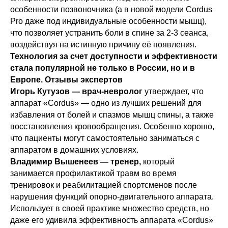
особенности позвоночника (а в новой модели Cordus
Pro даже под индивидуальные особенности мышц),
что позволяет устранить боли в спине за 2-3 сеанса,
воздействуя на истинную причину её появления.
Возврат и доставка
Технология за счет доступности и эффективности
Публичная оферта
стала популярной не только в России, но и в
Европе. Отзывы экспертов
Игорь Кутузов — врач-невролог
утверждает, что
аппарат «Cordus» — одно из лучших решений для
избавления от болей и спазмов мышц спины, а также
восстановления кровообращения. Особенно хорошо,
Торговые марки Cordus, Sacrus,
Cordus+Sacrus принадлежат
что пациенты могут самостоятельно заниматься с
ООО НЕЙРОТЕХНОЛОДЖИ © 2026
аппаратом в домашних условиях.
Владимир Вышенеев — тренер,
который
занимается профилактикой травм во время
Сайт использует файлы cookies и
тренировок и реабилитацией спортсменов после
сервисы сбора технических данных его
нарушения функций опорно-двигательного аппарата.
посетителей. Продолжая использовать
Использует в своей практике множество средств, но
сервис, вы соглашаетесь с условиями
даже его удивила эффективность аппарата «Cordus»
обработки персональных данных.