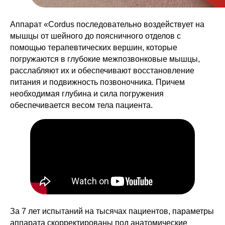
Аппарат «Cordus последовательно воздействует на
мышцы от шейного до поясничного отделов с
помощью терапевтических вершин, которые
погружаются в глубокие межпозвонковые мышцы,
расслабляют их и обеспечивают восстановление
питания и подвижность позвоночника. Причем
необходимая глубина и сила погружения
обеспечивается весом тела пациента.
Каталог
Правила использования
Методика и статьи
Команда
Контакты
Партнеры
За 7 лет испытаний на тысячах пациентов, параметры
Видеоинструкции
О компании
аппарата скорректированы под анатомические