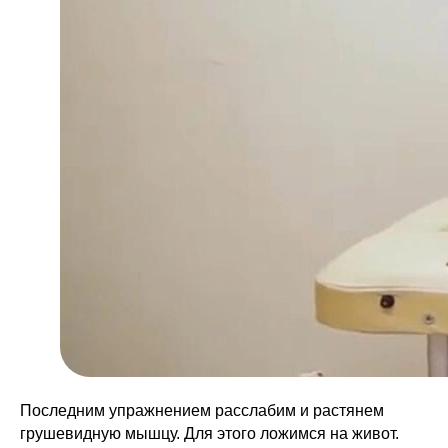
Контакты
Возврат и доставка
Публичная оферта
Торговые марки Cordus, Sacrus,
Cordus+Sacrus принадлежат
ООО НЕЙРОТЕХНОЛОДЖИ © 2026
Сайт использует файлы cookies и
сервисы сбора технических данных его
посетителей. Продолжая использовать
сервис, вы соглашаетесь с условиями
обработки персональных данных.
Последним упражнением расслабим и растянем
грушевидную мышцу. Для этого ложимся на живот.