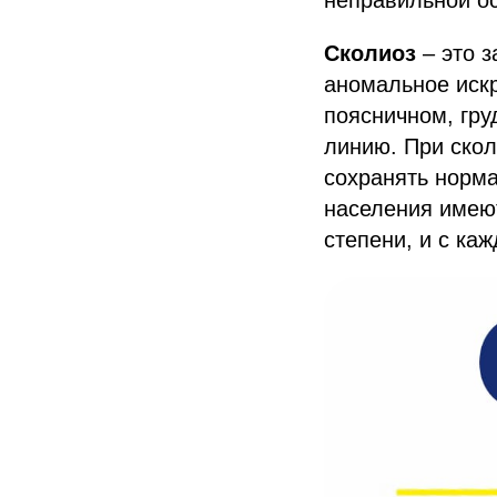
неправильной ос
Сколиоз
– это з
аномальное искр
поясничном, гру
линию. При скол
сохранять норм
населения имею
степени, и с ка