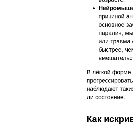
Нейромыш
причиной ан
основное за
паралич, мы
или травма 
быстрее, че
вмешательс
В лёгкой форме 
прогрессировать
наблюдают таких
ли состояние.
Как искри