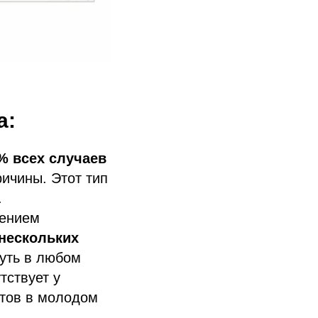
а:
% всех случаев
ричины. Этот тип
.
лением
 нескольких
нуть в любом
тствует у
нтов в молодом