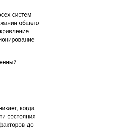
всех систем
ржании общего
скривление
ционирование
ленный
никает, когда
ти состояния
факторов до