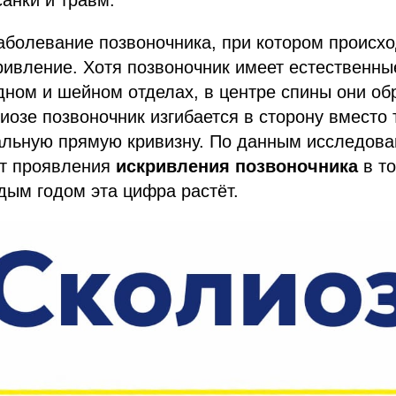
анки и травм.
аболевание позвоночника, при котором происхо
ивление. Хотя позвоночник имеет естественны
дном и шейном отделах, в центре спины они о
иозе позвоночник изгибается в сторону вместо 
альную прямую кривизну. По данным исследова
т проявления
искривления позвоночника
в т
ждым годом эта цифра растёт.