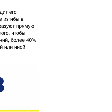
дит его
е изгибы в
бразуют прямую
того, чтобы
ний, более 40%
ой или иной