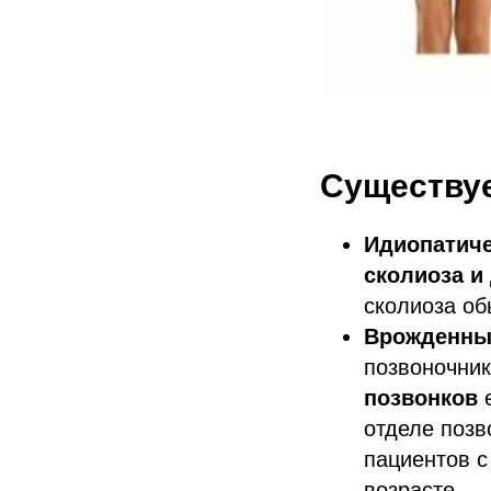
Существуе
Идиопатич
сколиоза и
сколиоза об
Врожденн
позвоночни
позвонков
е
отделе позв
пациентов с
возрасте.