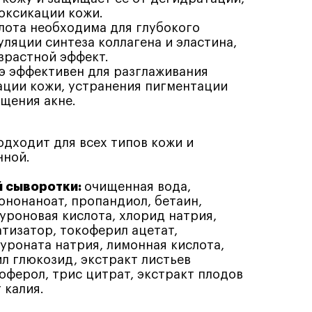
оксикации кожи.
лота необходима для глубокого
уляции синтеза коллагена и эластина,
зрастной эффект.
э эффективен для разглаживания
ции кожи, устранения пигментации
щения акне.
дходит для всех типов кожи и
нной.
 сыворотки:
очищенная вода,
ононаноат, пропандиол, бетаин,
уроновая кислота, хлорид натрия,
атизатор, токоферил ацетат,
уроната натрия, лимонная кислота,
л глюкозид, экстракт листьев
оферол, трис цитрат, экстракт плодов
 калия.