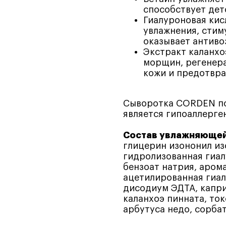
способствует дет
Гиалуроновая кис
увлажнения, стим
оказывает антиво
Экстракт каланхо
морщин, регенера
кожи и предотвра
Сыворотка CORDEN по
является гипоаллерге
Состав увлажняющей
глицерин изононил из
гидролизованная гиал
бензоат натрия, аром
ацетилированная гиал
дисодиум ЭДТА, капри
каланхоэ пинната, ток
арбутуса недо, сорбат