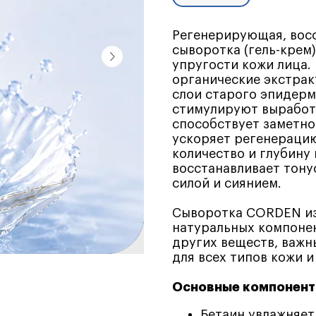
Регенерирующая, вос
сыворотка (гель-крем
упругости кожи лица.
органические экстрак
слои старого эпидерм
стимулируют выработк
способствует заметн
ускоряет регенераци
количество и глубину
восстанавливает тону
силой и сиянием.
Сыворотка CORDEN из
натуральных компонен
других веществ, важн
для всех типов кожи и
Основные компоненты
Бетаин увлажняет