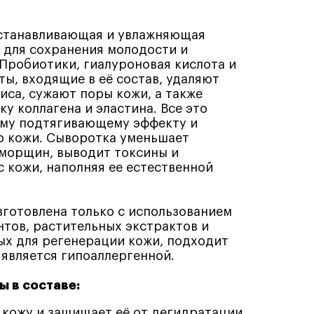
станавливающая и увлажняющая
) для сохранения молодости и
 Пробиотики, гиалуроновая кислота и
ты, входящие в её состав, удаляют
иса, сужают поры кожи, а также
у коллагена и эластина. Все это
ому подтягивающему эффекту и
ю кожи. Сыворотка уменьшает
 морщин, выводит токсины и
с кожи, наполняя ее естественной
готовлена только с использованием
тов, растительных экстрактов и
ых для регенерации кожи, подходит
 является гипоаллергенной.
 в составе:
 кожу и защищает её от дегидратации,