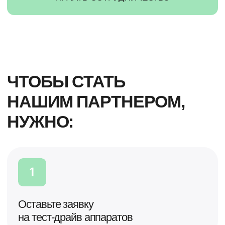
‪+7 919 316 30 33‬
(не для звонков)
Адрес
ул.Труда, 84, БД Петровский, 303
По вопросам рекламы и маркетинга
пишите на
marketing@cordus.ru
.