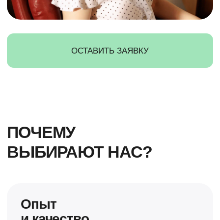
Получите индивидуальные
условия для продаж
Начните рекомендовать
Cordus+Sacrus клиентам и
зарабатывать
СТАТЬ ПАРТНЁРОМ