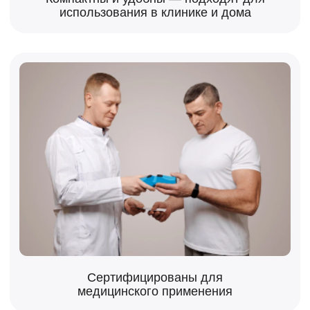
С CORDUS+SACRUS
ВЫГОДНО?
Рассчитайте свою прибыль сейчас
с нашим онлайн-калькулятором
Мы знаем, как важно оценить свои
возможности. С каждого проданного аппарата
вы получаете 15% дохода
РАССЧИТАТЬ
ПРОТЕСТИРУЙТЕ
АППАРАТЫ
CORDUS+SACRUS
Протестируйте аппараты, чтобы оценить
результативность аппаратов перед