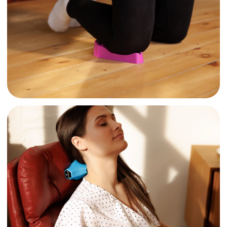
ЧТОБЫ СТАТЬ
НАШИМ ПАРТНЕРОМ,
НУЖНО:
Оставьте заявку
на тест-драйв аппаратов
Протестируйте массажеры
в своей практике