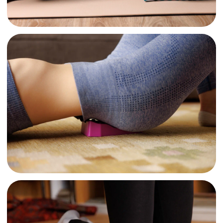
ваших клиентов
Простота
сотрудничества
Удобный формат:
вы рекомендуете,
мы занимаемся остальным
Выгодное
партнерство
Прозрачные партнерские условия:
высокий % с продаж и полная поддержка
НАЧАТЬ СОТРУДНИЧЕСТВО