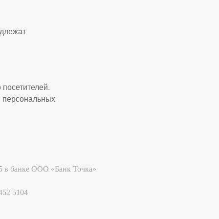
адлежат
 посетителей.
и персональных
85 в банке ООО «Банк Точка»
452 5104