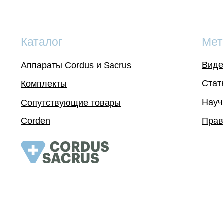
Каталог
Мет
Виде
Аппараты Cordus и Sacrus
Стат
Комплекты
Науч
Сопутствующие товары
Corden
Прав